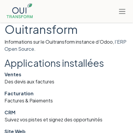
Se rendre au contenu
Ouitransform
Informations sur le Ouitransform instance d’Odoo,
l’ERP
Open Source
.
Applications installées
Ventes
Des devis aux factures
Facturation
Factures & Paiements
CRM
Suivez vos pistes et signez des opportunités
Site Web